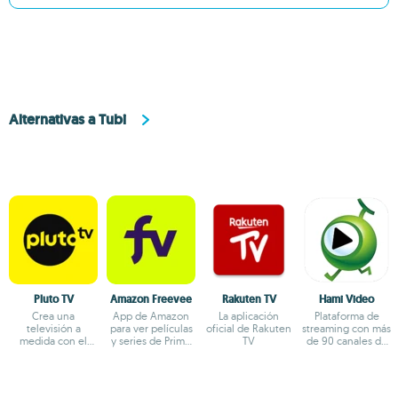
Alternativas a Tubi
Pluto TV
Amazon Freevee
Rakuten TV
Hami Video
Crea una
App de Amazon
La aplicación
Plataforma de
televisión a
para ver películas
oficial de Rakuten
streaming con más
medida con el
y series de Prime
TV
de 90 canales de
contenido que
gratis
TV
más te guste