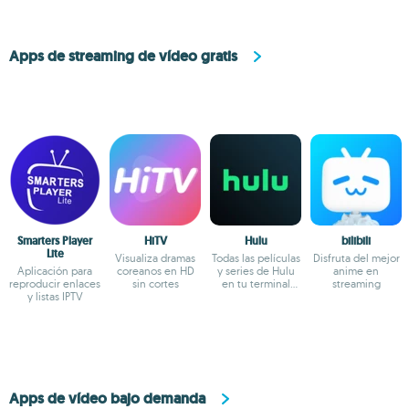
Apps de streaming de vídeo gratis
Smarters Player
HiTV
Hulu
bilibili
Lite
Visualiza dramas
Todas las películas
Disfruta del mejor
Aplicación para
coreanos en HD
y series de Hulu
anime en
reproducir enlaces
sin cortes
en tu terminal
streaming
y listas IPTV
Android
Apps de vídeo bajo demanda