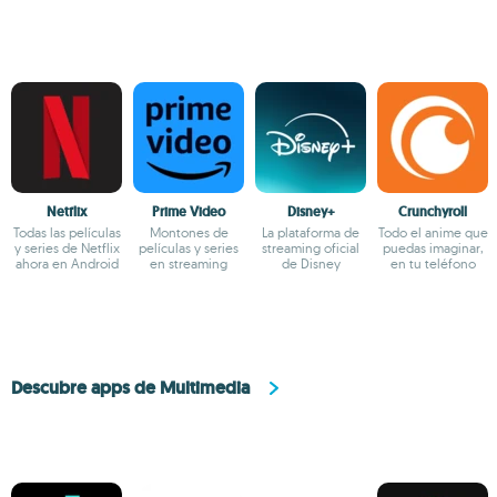
Netflix
Prime Video
Disney+
Crunchyroll
Todas las películas
Montones de
La plataforma de
Todo el anime que
y series de Netflix
películas y series
streaming oficial
puedas imaginar,
ahora en Android
en streaming
de Disney
en tu teléfono
Descubre apps de Multimedia