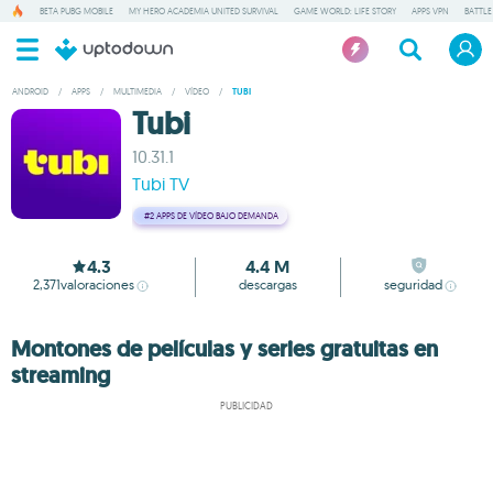
BETA PUBG MOBILE
MY HERO ACADEMIA UNITED SURVIVAL
GAME WORLD: LIFE STORY
APPS VPN
BATTLE
ANDROID
/
APPS
/
MULTIMEDIA
/
VÍDEO
/
TUBI
Tubi
10.31.1
Tubi TV
#2
APPS DE VÍDEO BAJO DEMANDA
4.3
4.4 M
2,371
valoraciones
descargas
seguridad
Montones de películas y series gratuitas en
streaming
PUBLICIDAD