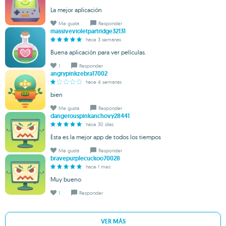
La mejor aplicación
Me gusta
Responder
massivevioletpartridge32131
hace 3 semanas
Buena aplicación para ver películas.
1
Responder
angrypinkzebra17002
hace 4 semanas
bien
Me gusta
Responder
dangerouspinkanchovy28441
hace 30 días
Esta es la mejor app de todos los tiempos
Me gusta
Responder
bravepurplecuckoo70028
hace 1 mes
Muy bueno
1
Responder
VER MÁS