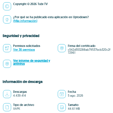
Copyright © 2026 Tubi TV
¿Por qué se ha publicado esta aplicación en Uptodown?
(Más información)
Seguridad y privacidad
Permisos solicitados
Firma del certificado
Ver 36 permisos
c542d553288ab79537bcb320c2f
72961
Ver informe de seguridad y
antivirus
Información de descarga
Descargas
Fecha
4.439.414
5 ago. 2026
Tipo de archivo
Tamaño
XAPK
44.61 MB