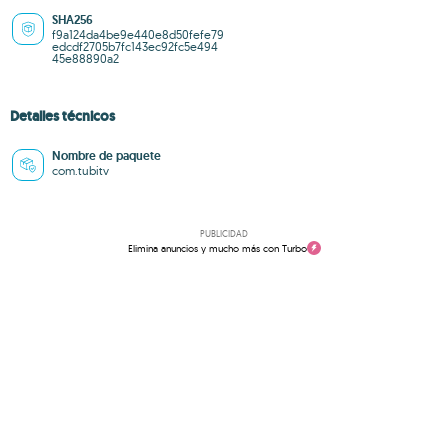
SHA256
f9a124da4be9e440e8d50fefe79
edcdf2705b7fc143ec92fc5e494
45e88890a2
Detalles técnicos
Nombre de paquete
com.tubitv
PUBLICIDAD
Elimina anuncios y mucho más con Turbo