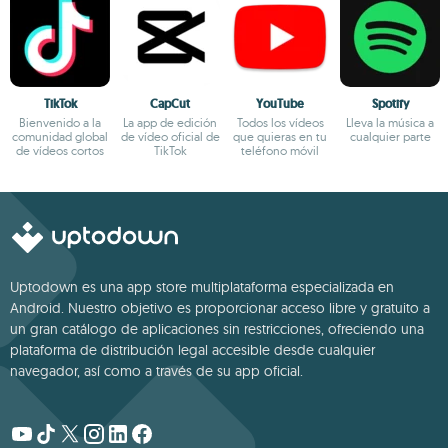
TikTok
CapCut
YouTube
Spotify
Bienvenido a la
La app de edición
Todos los vídeos
Lleva la música a
comunidad global
de vídeo oficial de
que quieras en tu
cualquier parte
de vídeos cortos
TikTok
teléfono móvil
Uptodown es una app store multiplataforma especializada en
Android. Nuestro objetivo es proporcionar acceso libre y gratuito a
un gran catálogo de aplicaciones sin restricciones, ofreciendo una
plataforma de distribución legal accesible desde cualquier
navegador, así como a través de su app oficial.